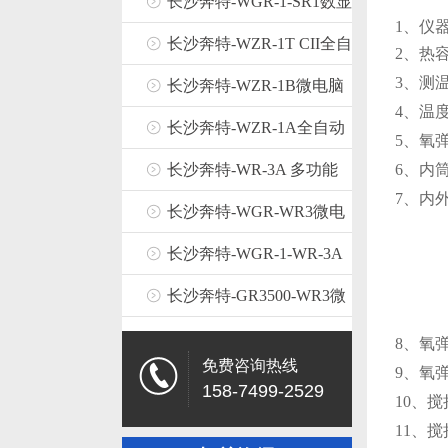
热量计（精密双控温型）
长沙奔特-WGR-1-SR1数显
1
、仪
热量计
长沙奔特-WZR-1T CII全自
2
、热
3
、测
动热量计（精密控温型）
长沙奔特-WZR-1B微电脑
4
、温
热量计
长沙奔特-WZR-1A全自动
5
、氧
热量计
长沙奔特-WR-3A 多功能
6
、内
7
、内
热量计控制器
长沙奔特-WGR-WR3微电
脑热量计
长沙奔特-WGR-1-WR-3A
微电脑多功能热量计
长沙奔特-GR3500-WR3微
电脑热量计
8
、氧
免费咨询热线
9
、氧
158-7499-2529
10
、搅
11
、搅