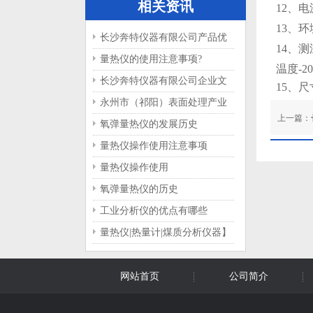
相关资讯
12
、电
13
、环
长沙奔特仪器有限公司产品优
14
、
测
势分析
量热仪的使用注意事项?
温度
-2
长沙奔特仪器有限公司企业文
15
、尺
化概览
永州市（祁阳）表面处理产业
上一篇：
园项目可行性研究报告专家评
氧弹量热仪的发展历史
审会召开
量热仪操作使用注意事项
量热仪操作使用
氧弹量热仪的历史
工业分析仪的优点有哪些
量热仪|热量计|煤质分析仪器】
冬季量热仪的保养与维护
网站首页
公司简介