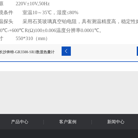
源
220V
±
10V,50Hz
境条件
室温
10
～
35
℃，湿度
≤80%
温探头
采用石英玻璃真空铂电阻，具有测温精度高，稳定性
00℃-+600℃ R(Ω)100±0.006
温度分辨率
0.0001℃
。
寸
550*310
（
mm
）
长沙奔特-GR3500-SR1数显热量计
能热
产品中心
客户案例
新闻中心