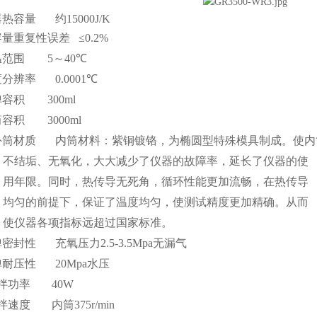
器热容量
约
15000J/K
容量重复性误差
≤
0.2%
温范围
5
～
40
℃
度分辨率
0.0001
℃
弹容积
300ml
筒容积
3000ml
外筒材质
内
筒材料：紫铜镀铬，为椭圆型特殊模具制成。使内
不结垢、无氧化，大大减少了仪器的故障率，延长了仪器的使
用年限。同时，热传导无死角，循环性能更加流畅，在热传导
均匀的前提下，保证了温度均匀，使测试精度更加精确。从而
使仪器各项指标远超过国家标准。
弹密封性
充氧压力
2.5-3.5Mpa
无漏气
弹耐压性
20Mpa
水压
拌功率
40W
拌速度
内筒
375r/min