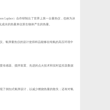
e-Simon Laplace）合作研制出了世界上第一台量热仪，也称为冰
化成水的热量来估算生物体产生的热量。
第一台氧弹量热仪。氧弹量热仪的设计使得样品能够在纯氧的高压环境中
温度传感器、搅拌装置、先进的点火技术和实时监控及数据
出现了倒扣式氧弹设计，以减少燃烧热量的散失；还有对氧