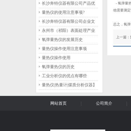
长沙奔特仪器有限公司产品优
- 氧弹量
他需要测定
势分析
量热仪的使用注意事项?
长沙奔特仪器有限公司企业文
总之，氧弹
化概览
永州市（祁阳）表面处理产业
上一篇：
园项目可行性研究报告专家评
氧弹量热仪的发展历史
审会召开
量热仪操作使用注意事项
量热仪操作使用
氧弹量热仪的历史
工业分析仪的优点有哪些
量热仪|热量计|煤质分析仪器】
冬季量热仪的保养与维护
网站首页
公司简介