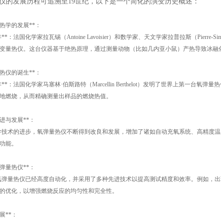
仪的发展历程可追溯至19世纪，以下是一个简化的演变历史概述：
期量热学的发展**：
0年**：法国化学家拉瓦锡（Antoine Lavoisier）和数学家、天文学家拉普拉斯（Pierr
变量热仪。这台仪器基于绝热原理，通过测量动物（比如几内亚小鼠）产热导致冰融
弹量热仪的诞生**：
81年**：法国化学家马塞林·伯斯路特（Marcellin Berthelot）发明了世界上
地燃烧，从而精确测量出样品的燃烧热值。
术改进与发展**：
学技术的进步，氧弹量热仪不断得到改良和发展，增加了诸如自动充氧系统、高精度
功能。
代氧弹量热仪**：
氧弹量热仪已经高度自动化，并采用了多种先进技术以提高测试精度和效率。例如，
的优化，以增强燃烧反应的均匀性和完全性。
拓展**：