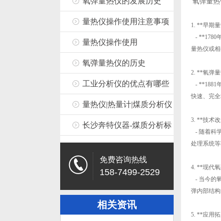
业文化概览
氧弹量热仪的发展历史
氧弹量热
量热仪操作使用注意事项
1. **早
- **178
量热仪操作使用
量热仪或相
氧弹量热仪的历史
2. **氧
工业分析仪的优点有哪些
- **18
快速、完全
量热仪|热量计|煤质分析仪
3. **技
器】冬季量热仪的保养与
长沙奔特仪器-煤质分析标
- 随着科
处理系统等
维护
准
免费咨询热线
4. **现
158-7499-2529
- 当今的
弹内部结构
相关资讯
5. **应用